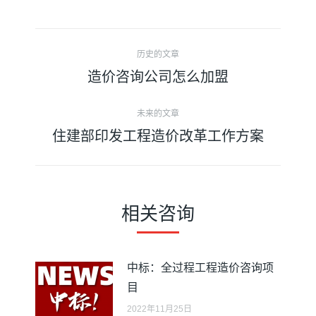
文
历史的文章
章
造价咨询公司怎么加盟
历
史
导
未来的文章
的
住建部印发工程造价改革工作方案
文
未
航
章：
来
的
文
相关咨询
章：
中标：全过程工程造价咨询项
目
2022年11月25日