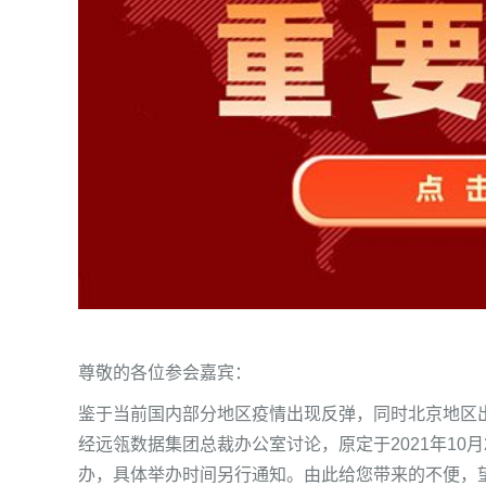
尊敬的各位参会嘉宾：
鉴于当前国内部分地区疫情出现反弹，同时北京地区
经远瓴数据集团总裁办公室讨论，原定于2021年10
办，具体举办时间另行通知。由此给您带来的不便，