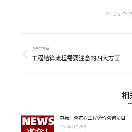
Category:
企业
文
历史的文章
章
工程结算流程需要注意的四大方面
历
导
史
的
航
文
章：
相
中标：全过程工程造价咨询项目
2022年11月25日