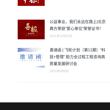
公益事业，我们永远在路上|北京
典方荣获“爱心单位”荣誉证书！
2021年12月20日
邀请函 | 飞轮计划（第11期）“科
技+管理” 助力全过程工程咨询高
质量发展研讨会
2021年9月8日